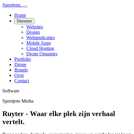
Speetjens.
Home
Diensten
Websites
Design
Webapplicaties
Mobile Apps
Cloud Hosting
Drone Opnames
Portfolio
Drone
Brands
Over
Contact
Software
Speetjens Media
Ruyter - Waar elke plek zijn verhaal
vertelt.