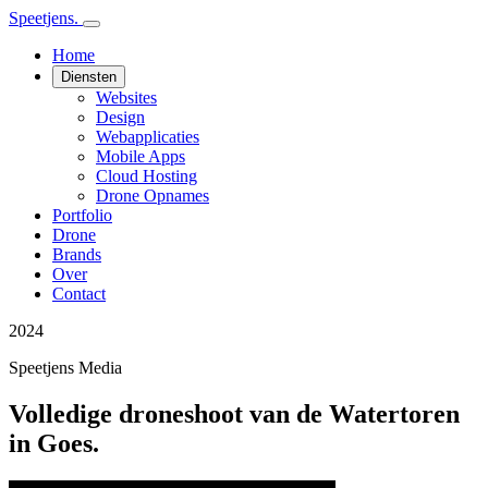
Speetjens.
Home
Diensten
Websites
Design
Webapplicaties
Mobile Apps
Cloud Hosting
Drone Opnames
Portfolio
Drone
Brands
Over
Contact
2024
Speetjens Media
Volledige droneshoot van de Watertoren
in Goes.