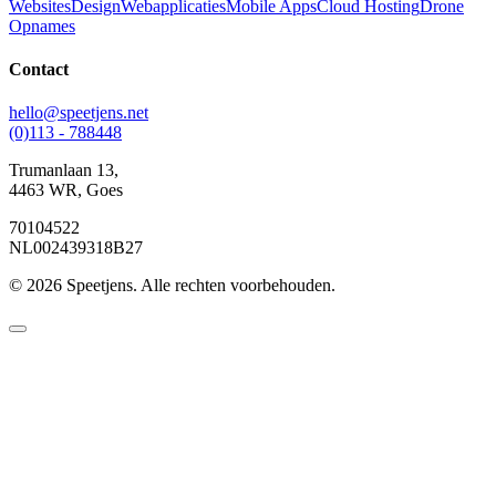
Websites
Design
Webapplicaties
Mobile Apps
Cloud Hosting
Drone
Opnames
Contact
hello@speetjens.net
(0)113 - 788448
Trumanlaan 13,
4463 WR, Goes
70104522
NL002439318B27
© 2026
Speetjens.
Alle rechten voorbehouden.